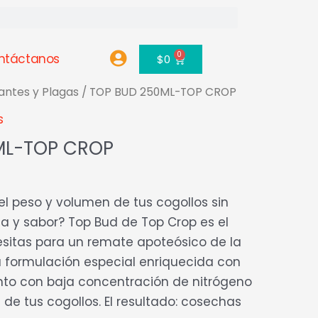
0
ntáctanos
Carrito
$
0
zantes y Plagas
/ TOP BUD 250ML-TOP CROP
s
ML-TOP CROP
l peso y volumen de tus cogollos sin
a y sabor? Top Bud de Top Crop es el
cesitas para un remate apoteósico de la
Su formulación especial enriquecida con
junto con baja concentración de nitrógeno
de tus cogollos. El resultado: cosechas