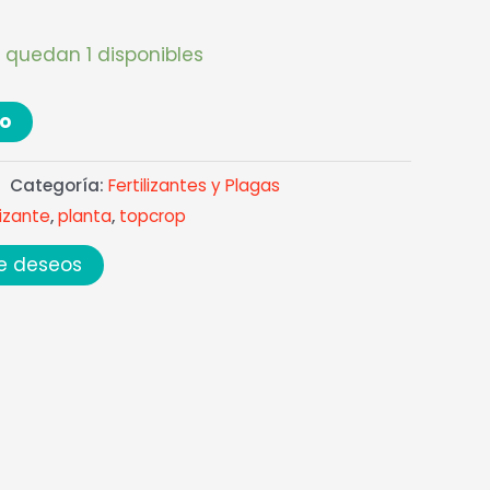
 quedan 1 disponibles
to
Categoría:
Fertilizantes y Plagas
lizante
,
planta
,
topcrop
de deseos