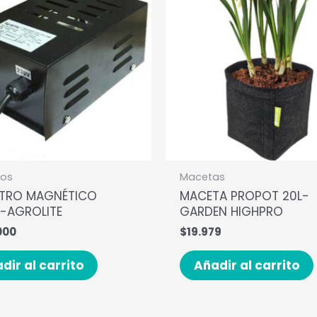
ros
Macetas
STRO MAGNÉTICO
MACETA PROPOT 20L-
-AGROLITE
GARDEN HIGHPRO
000
$
19.979
dir al carrito
Añadir al carrito