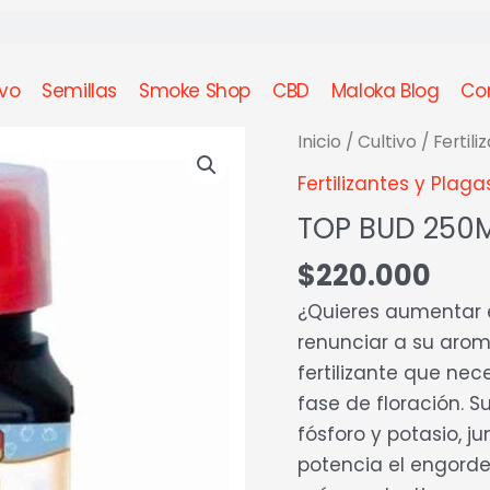
ivo
Semillas
Smoke Shop
CBD
Maloka Blog
Co
TOP
Inicio
/
Cultivo
/
Fertili
BUD
Fertilizantes y Plaga
250ML-
TOP BUD 250
TOP
CROP
$
220.000
cantidad
¿Quieres aumentar e
renunciar a su arom
fertilizante que ne
fase de floración. 
fósforo y potasio, 
potencia el engorde 