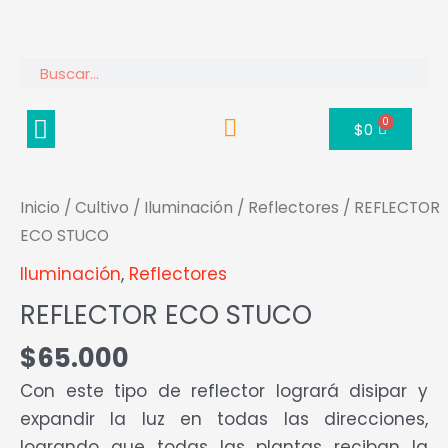
Ir
al
contenido
Buscar
Menú
0
Carrito
$
0
REFLECTOR
ECO
Inicio
/
Cultivo
/
Iluminación
/
Reflectores
/ REFLECTOR
STUCO
ECO STUCO
cantidad
Iluminación
,
Reflectores
REFLECTOR ECO STUCO
$
65.000
Con este tipo de reflector logrará disipar y
expandir la luz en todas las direcciones,
logrando que todas las plantas reciban la