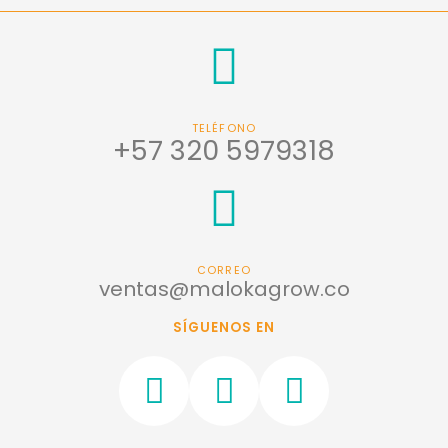
TELÉFONO
+57 320 5979318
CORREO
ventas@malokagrow.co
SÍGUENOS EN
F
I
W
a
n
h
c
s
a