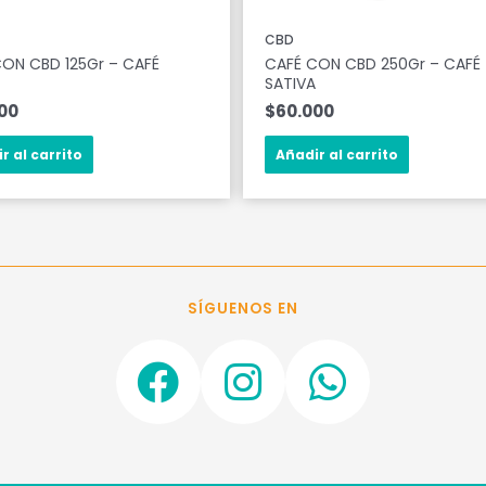
CBD
ON CBD 125Gr – CAFÉ
CAFÉ CON CBD 250Gr – CAFÉ
A
SATIVA
00
$
60.000
r al carrito
Añadir al carrito
SÍGUENOS EN
F
I
W
a
n
h
c
s
a