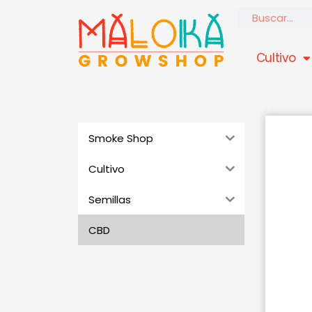
Ir
Buscar
al
contenido
Cultivo
Smoke Shop
Cultivo
Semillas
CBD