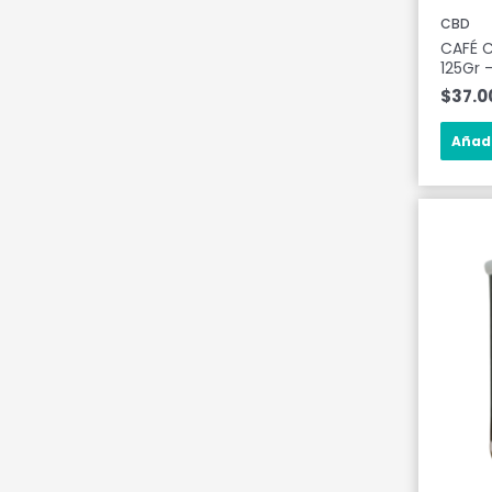
CBD
CAFÉ 
125Gr 
$
37.0
Añadi