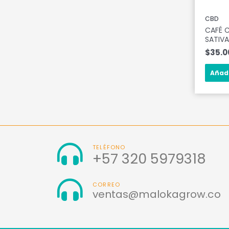
CBD
CAFÉ C
SATIV
$
35.0
Añadi
TELÉFONO
+57 320 5979318
CORREO
ventas@malokagrow.co