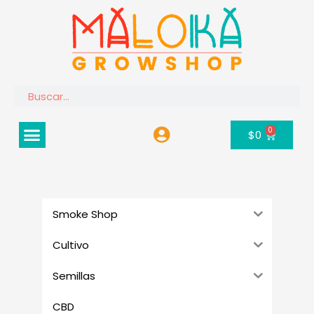
Ir
al
contenido
Buscar
Menú
0
Carrito
$
0
Smoke Shop
Cultivo
Semillas
CBD