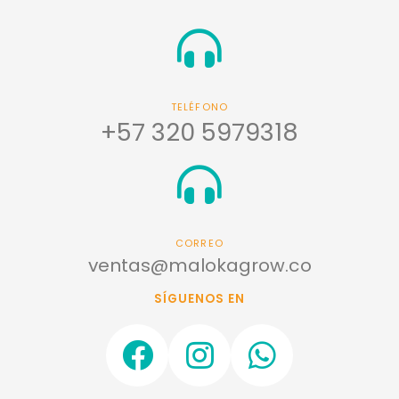
TELÉFONO
+57 320 5979318
CORREO
ventas@malokagrow.co
SÍGUENOS EN
F
I
W
a
n
h