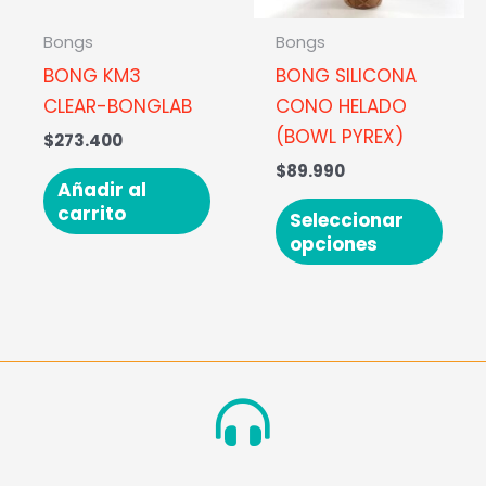
opci
se
Bongs
Bongs
pue
BONG KM3
BONG SILICONA
elegi
CLEAR-BONGLAB
CONO HELADO
en
(BOWL PYREX)
$
273.400
la
$
89.990
pági
Añadir al
carrito
de
Seleccionar
opciones
prod