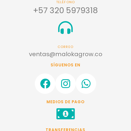
TELÉFONO
+57 320 5979318
CORREO
ventas@malokagrow.co
SÍGUENOS EN
F
I
W
a
n
h
c
s
a
MEDIOS DE PAGO
e
t
t
b
a
s
o
g
a
TRANSFERENCIAS