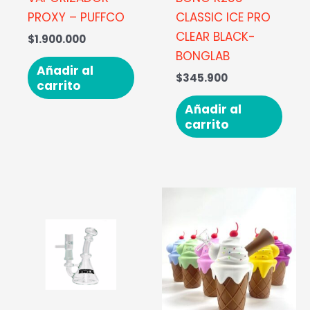
PROXY – PUFFCO
CLASSIC ICE PRO
CLEAR BLACK-
$
1.900.000
BONGLAB
Añadir al
$
345.900
carrito
Añadir al
carrito
Este
prod
tien
múlt
vari
Las