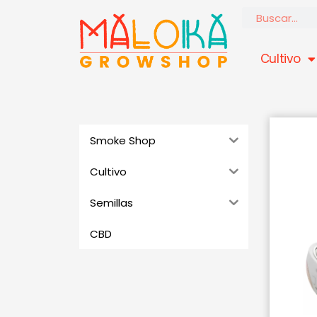
Ir
Buscar
al
contenido
Cultivo
Smoke Shop
Cultivo
Semillas
CBD