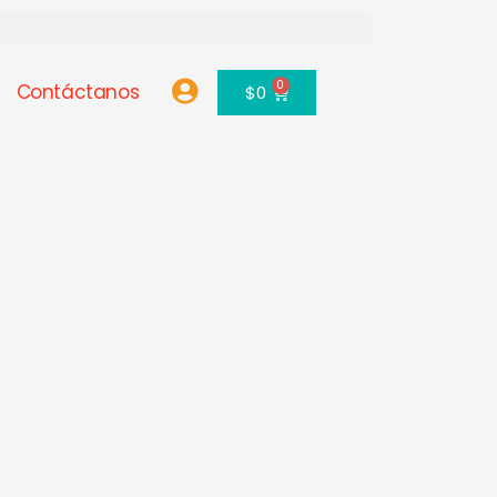
0
Contáctanos
Carrito
$
0