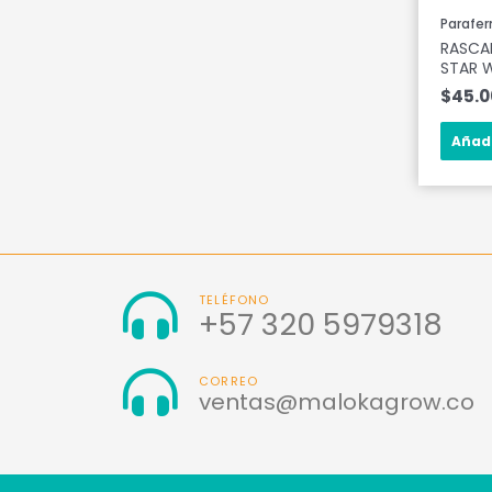
Parafer
RASCA
STAR 
$
45.
Añadi
TELÉFONO
+57 320 5979318
CORREO
ventas@malokagrow.co