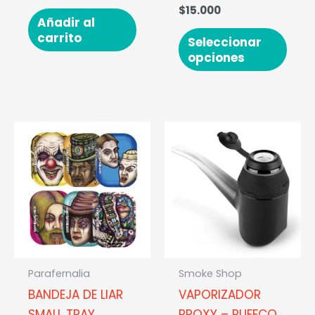
la
$
15.000
pági
Añadir al
carrito
de
Seleccionar
opciones
prod
Este
producto
tiene
múltiples
variantes.
Las
opciones
se
Parafernalia
Smoke Shop
pueden
BANDEJA DE LIAR
VAPORIZADOR
elegir
SMALL TRAY
PROXY – PUFFCO