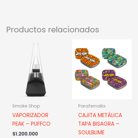
Productos relacionados
Este
prod
tien
múlt
vari
Las
opci
se
Smoke Shop
Parafernalia
pue
VAPORIZADOR
CAJITA METÁLICA
elegi
PEAK – PUFFCO
TAPA BISAGRA –
en
SOULBLIME
$
1.200.000