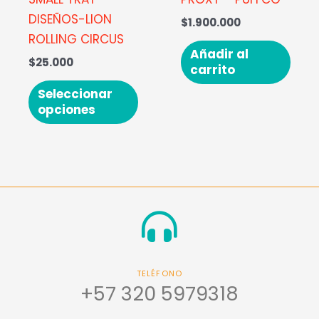
en
DISEÑOS-LION
$
1.900.000
la
ROLLING CIRCUS
página
Añadir al
$
25.000
carrito
de
producto
Seleccionar
opciones
TELÉFONO
+57 320 5979318