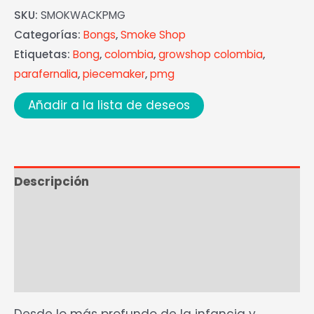
SKU:
SMOKWACKPMG
Categorías:
Bongs
,
Smoke Shop
Etiquetas:
Bong
,
colombia
,
growshop colombia
,
parafernalia
,
piecemaker
,
pmg
Añadir a la lista de deseos
Descripción
Ficha Técnica
Marca
Valoraciones (0)
Desde lo más profundo de la infancia y,