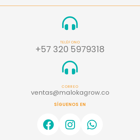
TELÉFONO
+57 320 5979318
CORREO
ventas@malokagrow.co
SÍGUENOS EN
F
I
W
a
n
h