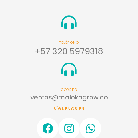
TELÉFONO
+57 320 5979318
CORREO
ventas@malokagrow.co
SÍGUENOS EN
F
I
W
a
n
h