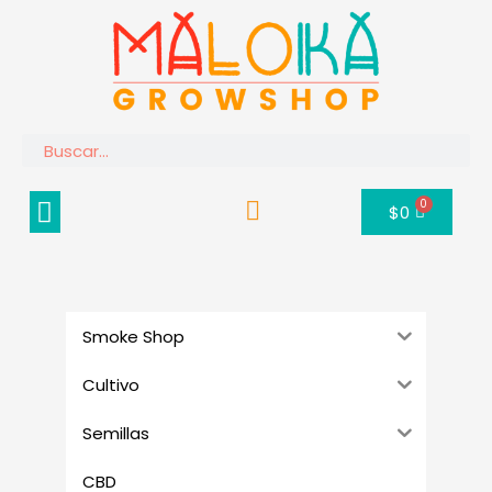
Ir
al
contenido
Buscar
Menú
0
Carrito
$
0
Smoke Shop
Cultivo
Semillas
CBD