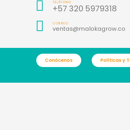
TELÉFONO
+57 320 5979318
CORREO
ventas@malokagrow.co
Conócenos
Políticas y