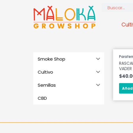
Ir
Buscar
al
contenido
Cult
Parafer
Smoke Shop
RASCA
VADER
Cultivo
$
40.
Semillas
Añadi
CBD