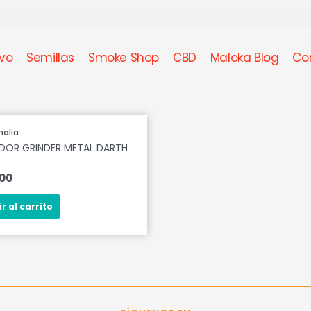
ivo
Semillas
Smoke Shop
CBD
Maloka Blog
Co
nalia
DOR GRINDER METAL DARTH
000
r al carrito