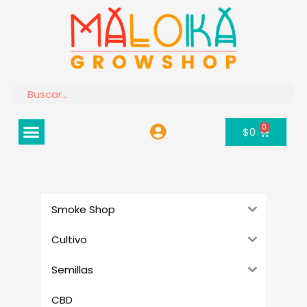
Ir
al
contenido
Buscar
Menú
0
Carrito
$
0
Smoke Shop
Cultivo
Semillas
CBD