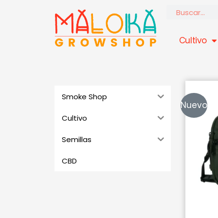
Ir
Buscar
al
contenido
Cultivo
Smoke Shop
Nuevo
Cultivo
Semillas
CBD