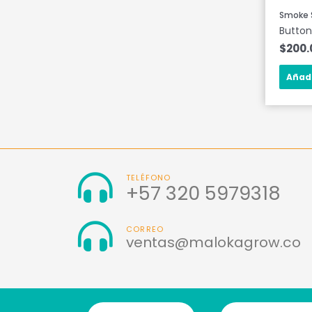
Smoke 
Button
$
200.
Añadi
TELÉFONO
+57 320 5979318
CORREO
ventas@malokagrow.co