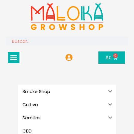
Ir
al
contenido
Buscar
Menú
0
Carrito
$
0
Smoke Shop
Cultivo
Semillas
CBD