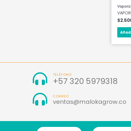
Vapori
VAPOR
$
2.50
Añadi
TELÉFONO
+57 320 5979318
CORREO
ventas@malokagrow.co