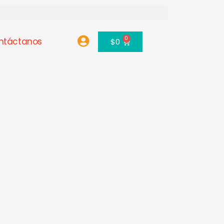
0
ntáctanos
Carrito
$
0