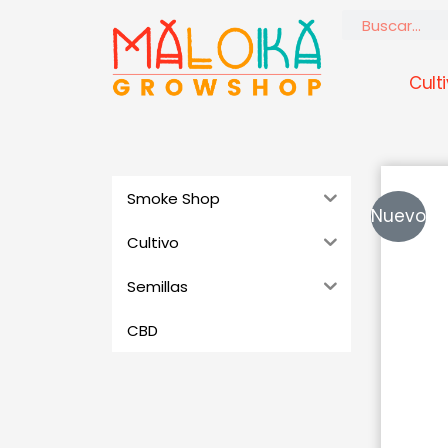
Ir
Buscar
al
contenido
Cult
Smoke Shop
Nuevo
Cultivo
Semillas
CBD