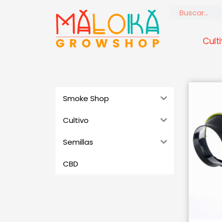
Ir
Buscar
al
contenido
Cult
Smoke Shop
Cultivo
Semillas
CBD