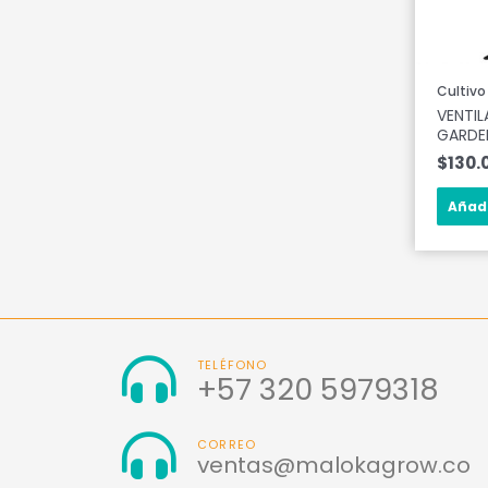
Cultivo
VENTI
GARDE
$
130.
Añadi
TELÉFONO
+57 320 5979318
CORREO
ventas@malokagrow.co