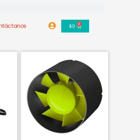
0
ntáctanos
Carrito
$
0