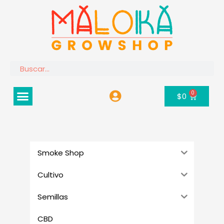
Ir
al
contenido
Buscar
Menú
0
Carrito
$
0
Smoke Shop
Cultivo
Semillas
CBD