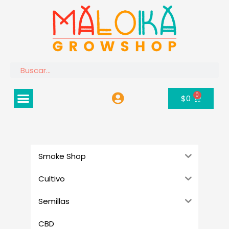
Ir
al
contenido
Buscar
Menú
0
Carrito
$
0
Smoke Shop
Cultivo
Semillas
CBD