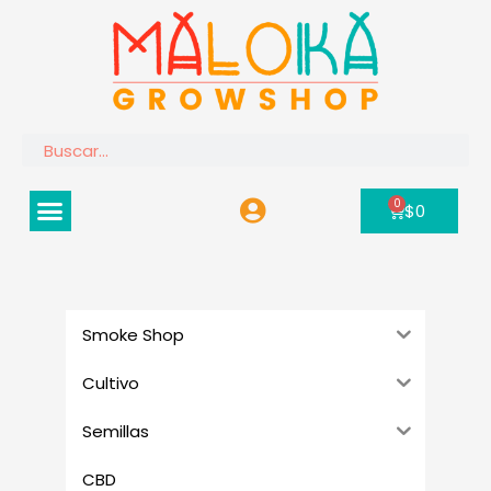
Ir
al
contenido
Buscar
Menú
0
Carrito
$
0
Smoke Shop
Cultivo
Semillas
CBD