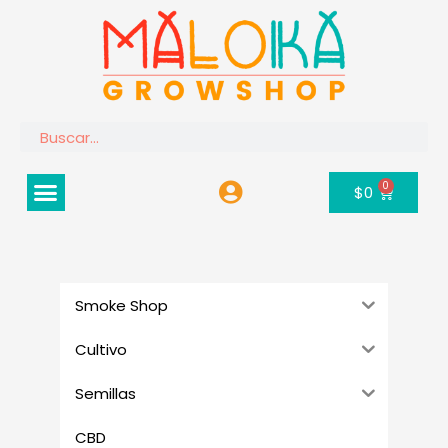
Ir
al
contenido
Buscar
Menú
0
Carrito
$
0
Smoke Shop
Cultivo
Semillas
CBD