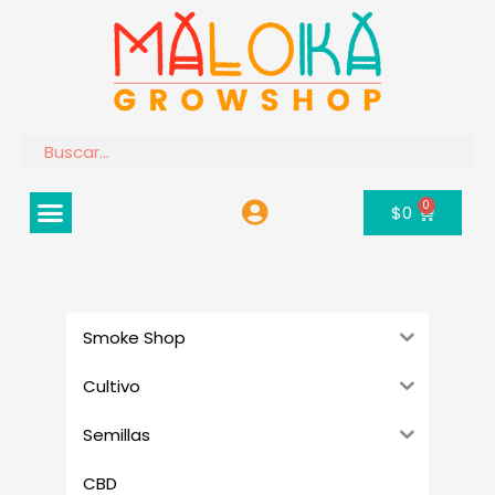
Ir
al
contenido
Buscar
Menú
0
Carrito
$
0
Smoke Shop
Cultivo
Semillas
CBD