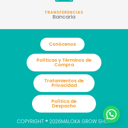
b
a
s
o
g
a
TRANSFERENCIAS
Bancaria
o
r
p
k
a
p
m
Conócenos
Políticas y Términos de
Compra
Tratamientos de
Privacidad
Política de
Despacho
COPYRIGHT ® 2026MALOKA GROW SHOP