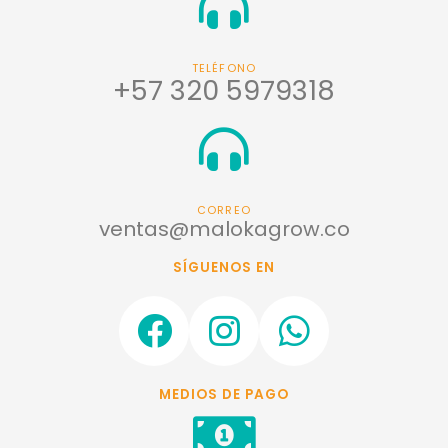
TELÉFONO
+57 320 5979318
CORREO
ventas@malokagrow.co
SÍGUENOS EN
F
I
W
a
n
h
c
s
a
MEDIOS DE PAGO
e
t
t