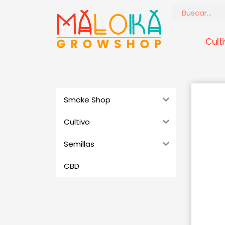
Ir
Buscar
al
contenido
Cult
Smoke Shop
Cultivo
Semillas
CBD