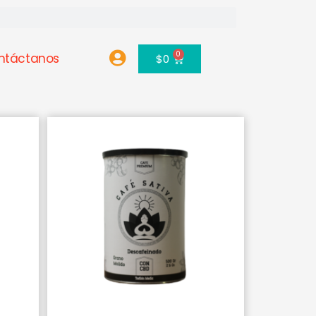
0
ntáctanos
Carrito
$
0