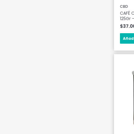
CBD
CAFÉ 
125Gr 
$
37.0
Añadi