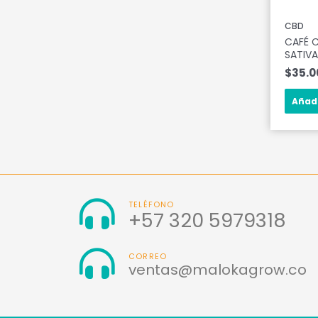
CBD
CAFÉ C
SATIV
$
35.0
Añadi
TELÉFONO
+57 320 5979318
CORREO
ventas@malokagrow.co