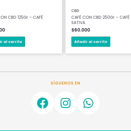
CBD
ON CBD 125Gr – CAFÉ
CAFÉ CON CBD 250Gr – CAFÉ
A
SATIVA
00
$
60.000
r al carrito
Añadir al carrito
SÍGUENOS EN
F
I
W
a
n
h
c
s
a