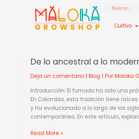
Ir
Buscar
al
contenido
Cultivo
De lo ancestral a lo moder
De
lo
Deja un comentario
|
Blog
| Por
Maloka 
ancestral
a
Introducción: El fumado ha sido una prác
lo
En Colombia, esta tradición tiene raíc
moderno
y ha evolucionado a lo largo de los sigl
contemporánea. En este artículo, explor
Read More »