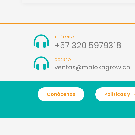
TELÉFONO
+57 320 5979318
CORREO
ventas@malokagrow.co
Conócenos
Políticas y