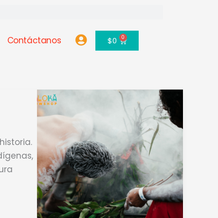
0
Contáctanos
Carrito
$
0
istoria.
dígenas,
ura