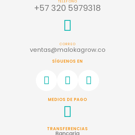
TELÉFONO
+57 320 5979318
CORREO
ventas@malokagrow.co
SÍGUENOS EN
F
I
W
a
n
h
c
s
a
MEDIOS DE PAGO
e
t
t
b
a
s
o
g
a
TRANSFERENCIAS
Bancaria