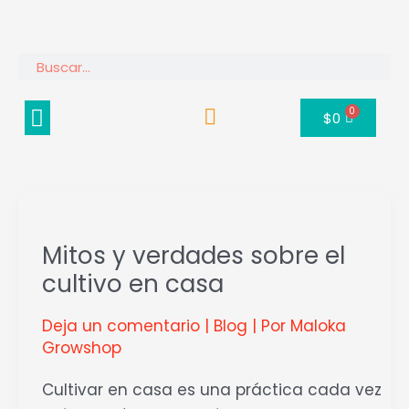
Ir
al
contenido
Buscar
Menú
0
Carrito
$
0
Mitos
y
Mitos y verdades sobre el
verdades
cultivo en casa
sobre
el
Deja un comentario
|
Blog
| Por
Maloka
cultivo
Growshop
en
casa
Cultivar en casa es una práctica cada vez