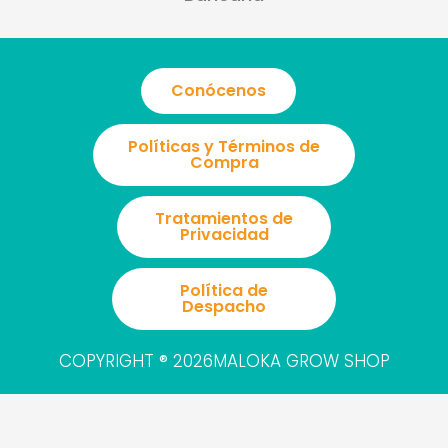
o
r
p
k
a
p
m
Conócenos
Políticas y Términos de
Compra
Tratamientos de
Privacidad
Política de
Despacho
COPYRIGHT ® 2026MALOKA GROW SHOP