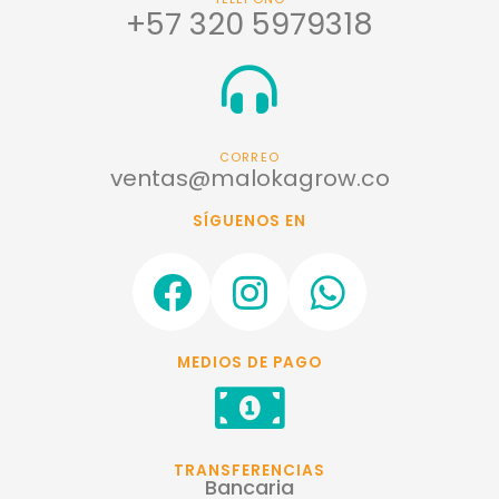
+57 320 5979318
CORREO
ventas@malokagrow.co
SÍGUENOS EN
F
I
W
a
n
h
c
s
a
MEDIOS DE PAGO
e
t
t
b
a
s
o
g
a
TRANSFERENCIAS
Bancaria