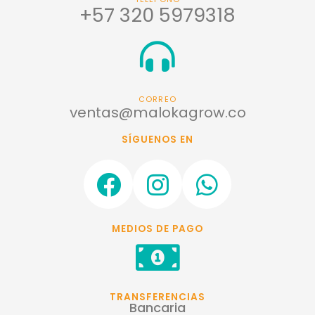
+57 320 5979318
CORREO
ventas@malokagrow.co
SÍGUENOS EN
F
I
W
a
n
h
c
s
a
MEDIOS DE PAGO
e
t
t
b
a
s
o
g
a
TRANSFERENCIAS
Bancaria